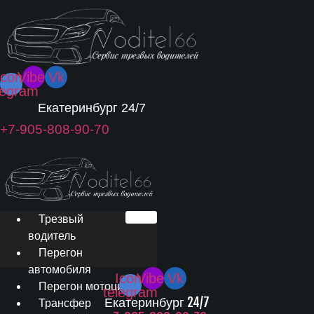
Icon-
Viber
Vk
legram
Екатеринбург 24/7
+7-905-808-90-70
Трезвый
водитель
Перегон
автомобиля
Icon-
Viber
Vk
Перегон мотоцикла
telegram
Екатеринбург 24/7
Трансфер