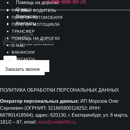
+7-905-808-90-70
Помощь на дорогах
О нас
Меню
ТРЕЗВЫЙ ВОДИТЕЛЬ
Вакансии
ПЕРЕГОН АВТОМОБИЛЯ
Контакты
ПЕРЕГОН МОТОЦИКЛА
ТРАНСФЕР
ПОМОЩЬ НА ДОРОГАХ
О НАС
ВАКАНСИИ
КОНТАКТЫ
X
Вызвать водителя
Заказать звонок
ПОЛИТИКА ОБРАБОТКИ ПЕРСОНАЛЬНЫХ ДАННЫХ
Оператор персональных данных:
ИП Морозов Олег
Сергеевич (ОГРНИП: 321665800118252; ИНН:
667901418584), адрес: 620130, г. Екатеринбург, ул. 8 марта,
181/2 – 87, email:
mail@voditel66.ru
.